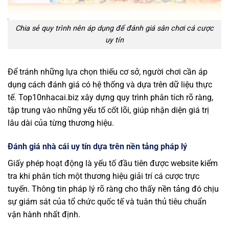
Chia sẻ quy trình nên áp dụng để đánh giá sân chơi cá cược
uy tín
Để tránh những lựa chọn thiếu cơ sở, người chơi cần áp
dụng cách đánh giá có hệ thống và dựa trên dữ liệu thực
tế. Top10nhacai.biz xây dựng quy trình phân tích rõ ràng,
tập trung vào những yếu tố cốt lõi, giúp nhận diện giá trị
lâu dài của từng thương hiệu.
Đánh giá nhà cái uy tín dựa trên nền tảng pháp lý
Giấy phép hoạt động là yếu tố đầu tiên được website kiểm
tra khi phân tích một thương hiệu giải trí cá cược trực
tuyến. Thông tin pháp lý rõ ràng cho thấy nền tảng đó chịu
sự giám sát của tổ chức quốc tế và tuân thủ tiêu chuẩn
vận hành nhất định.