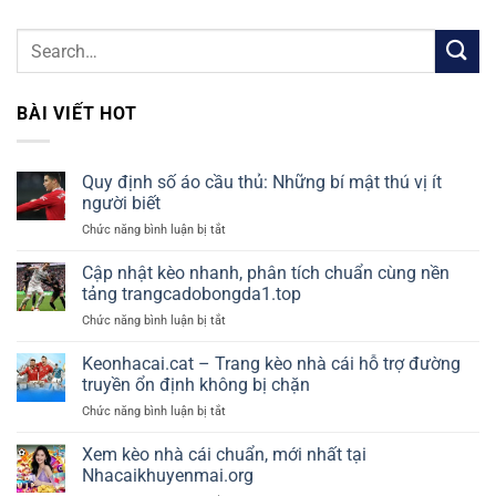
BÀI VIẾT HOT
Quy định số áo cầu thủ: Những bí mật thú vị ít
người biết
ở
Chức năng bình luận bị tắt
Quy
định
Cập nhật kèo nhanh, phân tích chuẩn cùng nền
số
tảng trangcadobongda1.top
áo
ở
Chức năng bình luận bị tắt
cầu
Cập
thủ:
nhật
Keonhacai.cat – Trang kèo nhà cái hỗ trợ đường
Những
kèo
bí
truyền ổn định không bị chặn
nhanh,
mật
ở
Chức năng bình luận bị tắt
phân
thú
Keonhacai.cat
tích
vị
–
Xem kèo nhà cái chuẩn, mới nhất tại
chuẩn
ít
Trang
cùng
Nhacaikhuyenmai.org
người
kèo
nền
biết