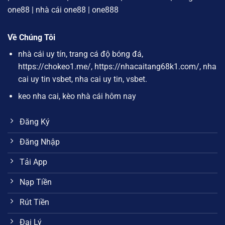
one88 | nhà cái one88 | one888
Về Chúng Tôi
nhà cái uy tín
,
trang cá độ bóng đá
,
https://chokeo1.me/
,
https://nhacaitang68k1.com/
,
nha
cai uy tin vsbet
,
nha cai uy tin
,
vsbet
.
keo nha cai
,
kèo nhà cái hôm nay
Đăng Ký
Đăng Nhập
Tải App
Nạp Tiền
Rút Tiền
Đại Lý