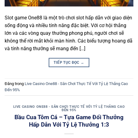
Slot game One88 là một trò chơi slot hấp dẫn với giao diện
sống động và nhiều tính năng đặc biệt. Với cơ hội thắng
lớn và các vòng quay thưởng phong phú, người chơi sẽ
không thể rời mắt khỏi màn hình. Các biểu tượng hoang dã
và tính năng thưởng sẽ mang đến […]
TIẾP TỤC ĐỌC
→
Đăng trong
Live Casino One88 - Sân Chơi Thực Tế Với Tỷ Lệ Thắng Cao
Đến 95%
LIVE CASINO ONE88 - SÂN CHƠI THỰC TẾ VỚI TỶ LỆ THẮNG CAO
ĐẾN 95%
Bầu Cua Tôm Cá – Tựa Game Đổi Thưởng
Hấp Dẫn Với Tỷ Lệ Thưởng 1:3