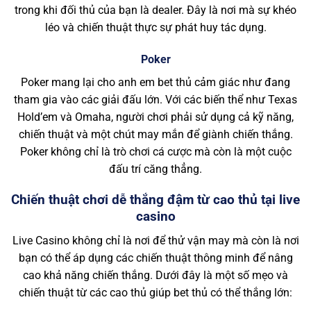
trong khi đối thủ của bạn là dealer. Đây là nơi mà sự khéo
léo và chiến thuật thực sự phát huy tác dụng.
Poker
Poker mang lại cho anh em bet thủ cảm giác như đang
tham gia vào các giải đấu lớn. Với các biến thể như Texas
Hold’em và Omaha, người chơi phải sử dụng cả kỹ năng,
chiến thuật và một chút may mắn để giành chiến thắng.
Poker không chỉ là trò chơi cá cược mà còn là một cuộc
đấu trí căng thẳng.
Chiến thuật chơi dễ thắng đậm từ cao thủ tại live
casino
Live Casino không chỉ là nơi để thử vận may mà còn là nơi
bạn có thể áp dụng các chiến thuật thông minh để nâng
cao khả năng chiến thắng. Dưới đây là một số mẹo và
chiến thuật từ các cao thủ giúp bet thủ có thể thắng lớn: