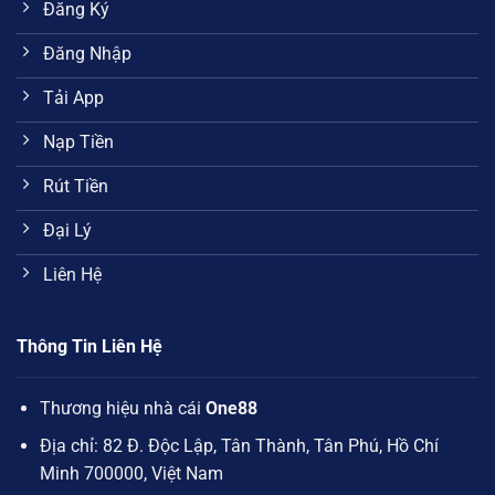
Đăng Ký
Đăng Nhập
Tải App
Nạp Tiền
Rút Tiền
Đại Lý
Liên Hệ
Thông Tin Liên Hệ
Thương hiệu nhà cái
One88
Địa chỉ: 82 Đ. Độc Lập, Tân Thành, Tân Phú, Hồ Chí
Minh 700000, Việt Nam