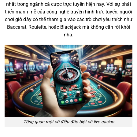
nhất trong ngành cá cược trực tuyến hiện nay. Với sự phát
triển mạnh mẽ của công nghệ truyền hình trực tuyến, người
chơi giờ đây có thể tham gia vào các trò chơi yêu thích như
Baccarat, Roulette, hoặc Blackjack mà không cần rời khỏi
nhà.
Tổng quan một số điều đặc biệt về live casino