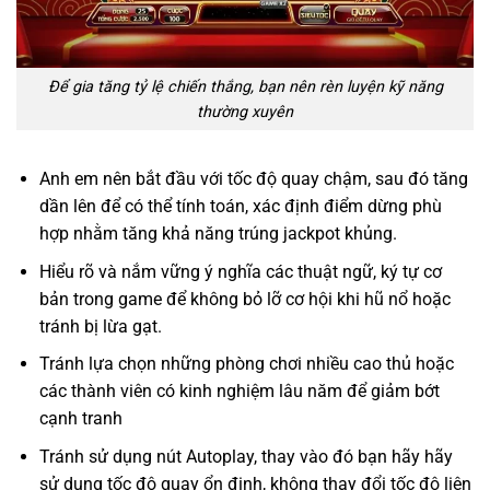
Để gia tăng tỷ lệ chiến thắng, bạn nên rèn luyện kỹ năng
thường xuyên
Anh em nên bắt đầu với tốc độ quay chậm, sau đó tăng
dần lên để có thể tính toán, xác định điểm dừng phù
hợp nhằm tăng khả năng trúng jackpot khủng.
Hiểu rõ và nắm vững ý nghĩa các thuật ngữ, ký tự cơ
bản trong game để không bỏ lỡ cơ hội khi hũ nổ hoặc
tránh bị lừa gạt.
Tránh lựa chọn những phòng chơi nhiều cao thủ hoặc
các thành viên có kinh nghiệm lâu năm để giảm bớt
cạnh tranh
Tránh sử dụng nút Autoplay, thay vào đó bạn hãy hãy
sử dụng tốc độ quay ổn định, không thay đổi tốc độ liên