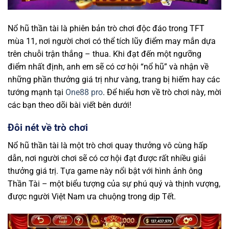
Nổ hũ thần tài là phiên bản trò chơi độc đáo trong TFT
mùa 11, nơi người chơi có thể tích lũy điểm may mắn dựa
trên chuỗi trận thắng – thua. Khi đạt đến một ngưỡng
điểm nhất định, anh em sẽ có cơ hội “nổ hũ” và nhận về
những phần thưởng giá trị như vàng, trang bị hiếm hay các
tướng mạnh tại
One88 pro
. Để hiểu hơn về trò chơi này, mời
các bạn theo dõi bài viết bên dưới!
Đôi nét về trò chơi
Nổ hũ thần tài là một trò chơi quay thưởng vô cùng hấp
dẫn, nơi người chơi sẽ có cơ hội đạt được rất nhiều giải
thưởng giá trị. Tựa game này nổi bật với hình ảnh ông
Thần Tài – một biểu tượng của sự phú quý và thịnh vượng,
được người Việt Nam ưa chuộng trong dịp Tết.