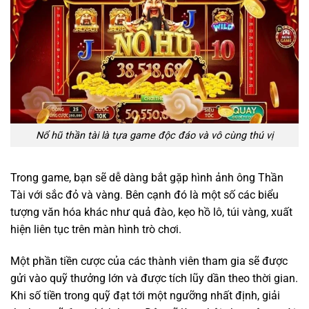
Nổ hũ thần tài là tựa game độc đáo và vô cùng thú vị
Trong game, bạn sẽ dễ dàng bắt gặp hình ảnh ông Thần
Tài với sắc đỏ và vàng. Bên cạnh đó là một số các biểu
tượng văn hóa khác như quả đào, kẹo hồ lô, túi vàng, xuất
hiện liên tục trên màn hình trò chơi.
Một phần tiền cược của các thành viên tham gia sẽ được
gửi vào quỹ thưởng lớn và được tích lũy dần theo thời gian.
Khi số tiền trong quỹ đạt tới một ngưỡng nhất định, giải