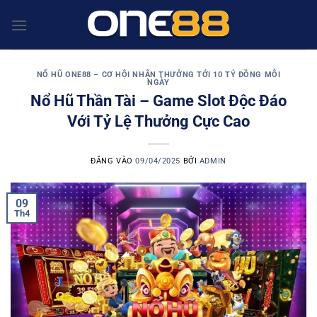
Bỏ
qua
nội
dung
NỔ HŨ ONE88 – CƠ HỘI NHẬN THƯỞNG TỚI 10 TỶ ĐỒNG MỖI
NGÀY
Nổ Hũ Thần Tài – Game Slot Độc Đáo
Với Tỷ Lệ Thưởng Cực Cao
ĐĂNG VÀO
09/04/2025
BỞI
ADMIN
09
Th4