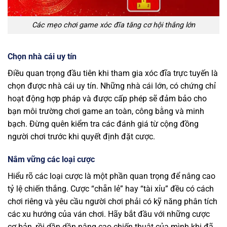
Các mẹo chơi game xóc đĩa tăng cơ hội thắng lớn
Chọn nhà cái uy tín
Điều quan trọng đầu tiên khi tham gia xóc đĩa trực tuyến là
chọn được nhà cái uy tín. Những nhà cái lớn, có chứng chỉ
hoạt động hợp pháp và được cấp phép sẽ đảm bảo cho
bạn môi trường chơi game an toàn, công bằng và minh
bạch. Đừng quên kiểm tra các đánh giá từ cộng đồng
người chơi trước khi quyết định đặt cược.
Nắm vững các loại cược
Hiểu rõ các loại cược là một phần quan trọng để nâng cao
tỷ lệ chiến thắng. Cược “chẵn lẻ” hay “tài xỉu” đều có cách
chơi riêng và yêu cầu người chơi phải có kỹ năng phân tích
các xu hướng của ván chơi. Hãy bắt đầu với những cược
cơ bản, rồi dần dần nâng cao chiến thuật của mình khi đã