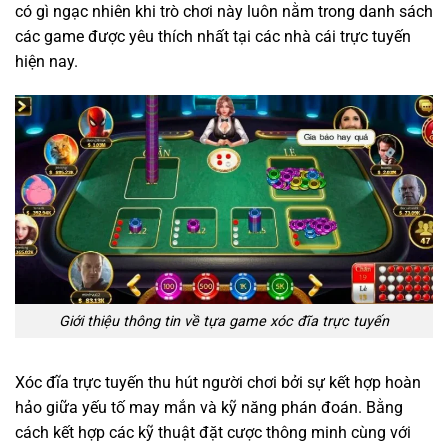
có gì ngạc nhiên khi trò chơi này luôn nằm trong danh sách
các game được yêu thích nhất tại các nhà cái trực tuyến
hiện nay.
Giới thiệu thông tin về tựa game xóc đĩa trực tuyến
Xóc đĩa trực tuyến thu hút người chơi bởi sự kết hợp hoàn
hảo giữa yếu tố may mắn và kỹ năng phán đoán. Bằng
cách kết hợp các kỹ thuật đặt cược thông minh cùng với