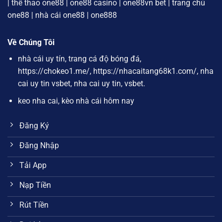
| thể thao one88 | one88 casino | one88vn bet | trang chủ
one88 | nhà cái one88 | one888
Về Chúng Tôi
nhà cái uy tín
,
trang cá độ bóng đá
,
https://chokeo1.me/
,
https://nhacaitang68k1.com/
,
nha
cai uy tin vsbet
,
nha cai uy tin
,
vsbet
.
keo nha cai
,
kèo nhà cái hôm nay
Đăng Ký
Đăng Nhập
Tải App
Nạp Tiền
Rút Tiền