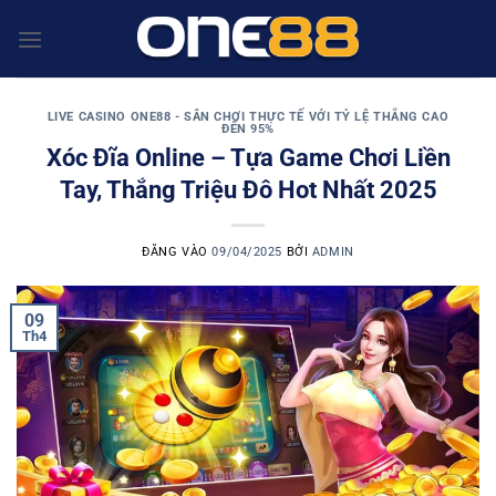
Bỏ
qua
nội
dung
LIVE CASINO ONE88 - SÂN CHƠI THỰC TẾ VỚI TỶ LỆ THẮNG CAO
ĐẾN 95%
Xóc Đĩa Online – Tựa Game Chơi Liền
Tay, Thắng Triệu Đô Hot Nhất 2025
ĐĂNG VÀO
09/04/2025
BỞI
ADMIN
09
Th4