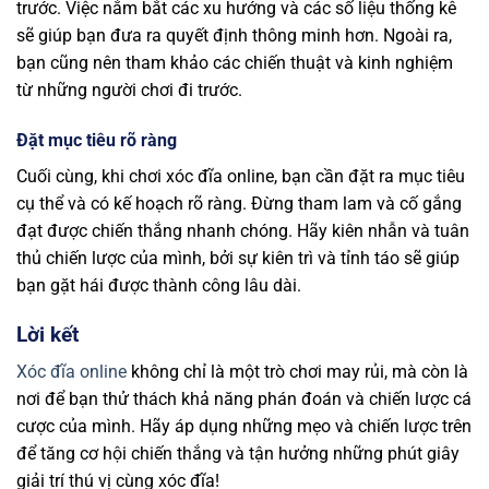
trước. Việc nắm bắt các xu hướng và các số liệu thống kê
sẽ giúp bạn đưa ra quyết định thông minh hơn. Ngoài ra,
bạn cũng nên tham khảo các chiến thuật và kinh nghiệm
từ những người chơi đi trước.
Đặt mục tiêu rõ ràng
Cuối cùng, khi chơi xóc đĩa online, bạn cần đặt ra mục tiêu
cụ thể và có kế hoạch rõ ràng. Đừng tham lam và cố gắng
đạt được chiến thắng nhanh chóng. Hãy kiên nhẫn và tuân
thủ chiến lược của mình, bởi sự kiên trì và tỉnh táo sẽ giúp
bạn gặt hái được thành công lâu dài.
Lời kết
Xóc đĩa online
không chỉ là một trò chơi may rủi, mà còn là
nơi để bạn thử thách khả năng phán đoán và chiến lược cá
cược của mình. Hãy áp dụng những mẹo và chiến lược trên
để tăng cơ hội chiến thắng và tận hưởng những phút giây
giải trí thú vị cùng xóc đĩa!