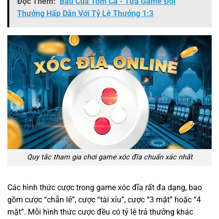
Đọc Thêm:
Bầu Cua Tôm Cá - Tựa Game Đổi
Thưởng Hấp Dẫn Với Tỷ Lệ Thưởng 1:3
Quy tắc tham gia chơi game xóc đĩa chuẩn xác nhất
Các hình thức cược trong game xóc đĩa rất đa dạng, bao
gồm cược “chẵn lẻ”, cược “tài xỉu”, cược “3 mặt” hoặc “4
mặt”. Mỗi hình thức cược đều có tỷ lệ trả thưởng khác