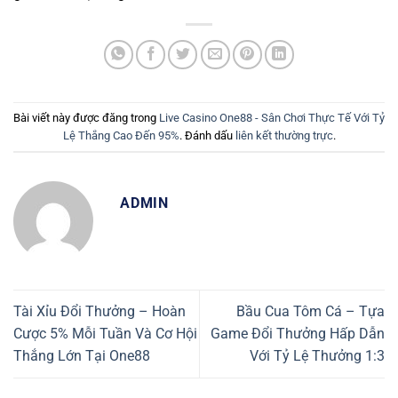
Bài viết này được đăng trong
Live Casino One88 - Sân Chơi Thực Tế Với Tỷ
Lệ Thắng Cao Đến 95%
. Đánh dấu
liên kết thường trực
.
ADMIN
Tài Xỉu Đổi Thưởng – Hoàn
Bầu Cua Tôm Cá – Tựa
Cược 5% Mỗi Tuần Và Cơ Hội
Game Đổi Thưởng Hấp Dẫn
Thắng Lớn Tại One88
Với Tỷ Lệ Thưởng 1:3