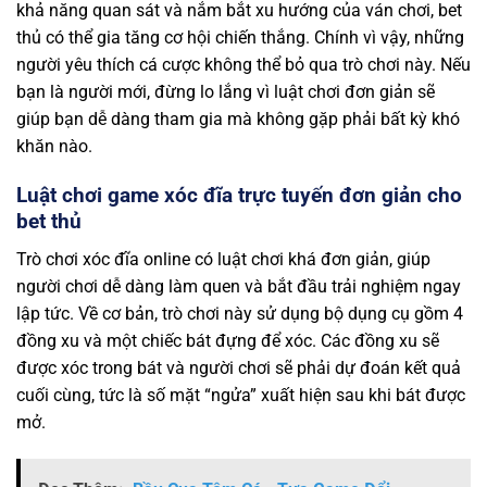
khả năng quan sát và nắm bắt xu hướng của ván chơi, bet
thủ có thể gia tăng cơ hội chiến thắng. Chính vì vậy, những
người yêu thích cá cược không thể bỏ qua trò chơi này. Nếu
bạn là người mới, đừng lo lắng vì luật chơi đơn giản sẽ
giúp bạn dễ dàng tham gia mà không gặp phải bất kỳ khó
khăn nào.
Luật chơi game xóc đĩa trực tuyến đơn giản cho
bet thủ
Trò chơi xóc đĩa online có luật chơi khá đơn giản, giúp
người chơi dễ dàng làm quen và bắt đầu trải nghiệm ngay
lập tức. Về cơ bản, trò chơi này sử dụng bộ dụng cụ gồm 4
đồng xu và một chiếc bát đựng để xóc. Các đồng xu sẽ
được xóc trong bát và người chơi sẽ phải dự đoán kết quả
cuối cùng, tức là số mặt “ngửa” xuất hiện sau khi bát được
mở.