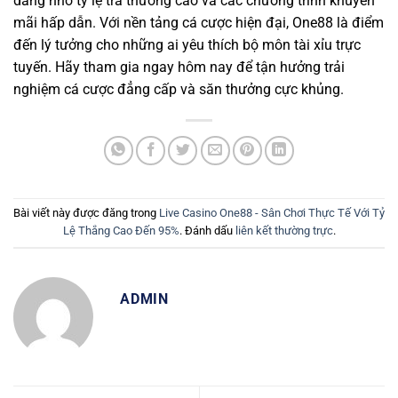
dàng nhờ tỷ lệ trả thưởng cao và các chương trình khuyến
mãi hấp dẫn. Với nền tảng cá cược hiện đại, One88 là điểm
đến lý tưởng cho những ai yêu thích bộ môn tài xỉu trực
tuyến. Hãy tham gia ngay hôm nay để tận hưởng trải
nghiệm cá cược đẳng cấp và săn thưởng cực khủng.
Bài viết này được đăng trong
Live Casino One88 - Sân Chơi Thực Tế Với Tỷ
Lệ Thắng Cao Đến 95%
. Đánh dấu
liên kết thường trực
.
ADMIN