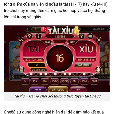
tổng điểm của ba viên xí ngầu là tài (11-17) hay xỉu (4-10),
trò chơi này mang đến cảm giác hồi hộp và cơ hội thắng
lớn chỉ trong vài giây.
Tài xỉu – Game chơi đổi thưởng trực tuyến tại One88
One88 sử dụng công nghệ hiện đại để đảm bảo kết quả