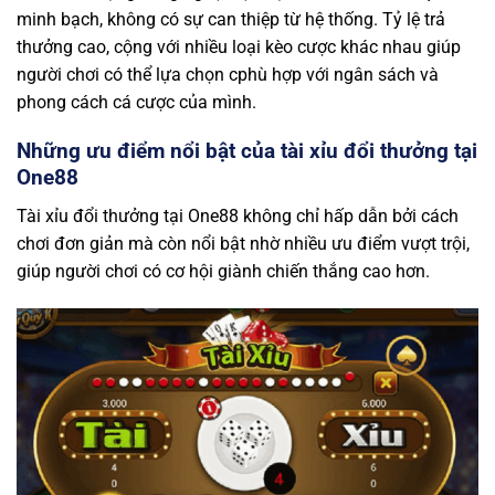
minh bạch, không có sự can thiệp từ hệ thống. Tỷ lệ trả
thưởng cao, cộng với nhiều loại kèo cược khác nhau giúp
người chơi có thể lựa chọn cphù hợp với ngân sách và
phong cách cá cược của mình.
Những ưu điểm nổi bật của tài xỉu đổi thưởng tại
One88
Tài xỉu đổi thưởng tại One88 không chỉ hấp dẫn bởi cách
chơi đơn giản mà còn nổi bật nhờ nhiều ưu điểm vượt trội,
giúp người chơi có cơ hội giành chiến thắng cao hơn.