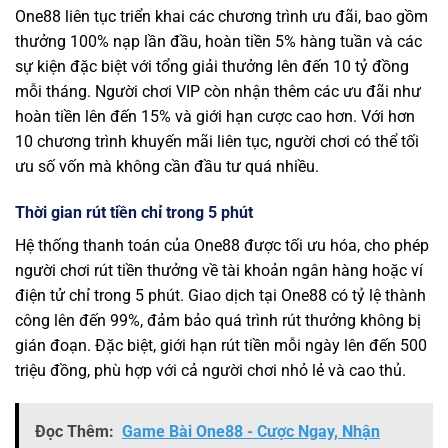
One88 liên tục triển khai các chương trình ưu đãi, bao gồm
thưởng 100% nạp lần đầu, hoàn tiền 5% hàng tuần và các
sự kiện đặc biệt với tổng giải thưởng lên đến 10 tỷ đồng
mỗi tháng. Người chơi VIP còn nhận thêm các ưu đãi như
hoàn tiền lên đến 15% và giới hạn cược cao hơn. Với hơn
10 chương trình khuyến mãi liên tục, người chơi có thể tối
ưu số vốn mà không cần đầu tư quá nhiều.
Thời gian rút tiền chỉ trong 5 phút
Hệ thống thanh toán của One88 được tối ưu hóa, cho phép
người chơi rút tiền thưởng về tài khoản ngân hàng hoặc ví
điện tử chỉ trong 5 phút. Giao dịch tại One88 có tỷ lệ thành
công lên đến 99%, đảm bảo quá trình rút thưởng không bị
gián đoạn. Đặc biệt, giới hạn rút tiền mỗi ngày lên đến 500
triệu đồng, phù hợp với cả người chơi nhỏ lẻ và cao thủ.
Đọc Thêm:
Game Bài One88 - Cược Ngay, Nhận