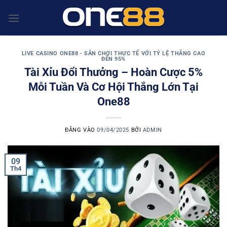
Bỏ
qua
nội
dung
LIVE CASINO ONE88 - SÂN CHƠI THỰC TẾ VỚI TỶ LỆ THẮNG CAO
ĐẾN 95%
Tài Xỉu Đổi Thưởng – Hoàn Cược 5%
Mỗi Tuần Và Cơ Hội Thắng Lớn Tại
One88
ĐĂNG VÀO
09/04/2025
BỞI
ADMIN
09
Th4