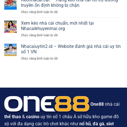
kèo
bí
truyền ổn định không bị chặn
nhanh,
mật
ở
Chức năng bình luận bị tắt
phân
thú
Keonhacai.cat
tích
vị
–
Xem kèo nhà cái chuẩn, mới nhất tại
chuẩn
ít
Trang
cùng
Nhacaikhuyenmai.org
người
kèo
nền
biết
ở
Chức năng bình luận bị tắt
nhà
tảng
Xem
cái
trangcadobongda1.top
kèo
Nhacaiuytin2.id – Website đánh giá nhà cái uy tín
hỗ
nhà
trợ
số 1 VN
cái
đường
ở
Chức năng bình luận bị tắt
chuẩn,
truyền
Nhacaiuytin2.id
mới
ổn
–
nhất
định
Website
tại
không
đánh
Nhacaikhuyenmai.org
bị
giá
chặn
nhà
cái
uy
tín
One88
nhà cái
số
1
thể thao
&
casino
uy tín số 1 châu Á sở hữu kho game đồ
VN
sộ với đa dạng các trò chơi khác như
nổ hũ
,
đá gà
,
slot