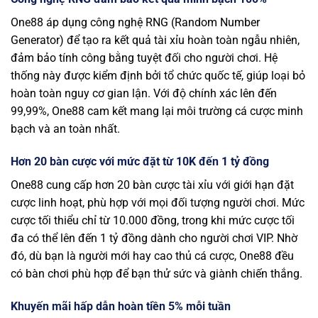
One88 áp dụng công nghệ RNG (Random Number
Generator) để tạo ra kết quả tài xỉu hoàn toàn ngẫu nhiên,
đảm bảo tính công bằng tuyệt đối cho người chơi. Hệ
thống này được kiểm định bởi tổ chức quốc tế, giúp loại bỏ
hoàn toàn nguy cơ gian lận. Với độ chính xác lên đến
99,99%, One88 cam kết mang lại môi trường cá cược minh
bạch và an toàn nhất.
Hơn 20 bàn cược với mức đặt từ 10K đến 1 tỷ đồng
One88 cung cấp hơn 20 bàn cược tài xỉu với giới hạn đặt
cược linh hoạt, phù hợp với mọi đối tượng người chơi. Mức
cược tối thiểu chỉ từ 10.000 đồng, trong khi mức cược tối
đa có thể lên đến 1 tỷ đồng dành cho người chơi VIP. Nhờ
đó, dù bạn là người mới hay cao thủ cá cược, One88 đều
có bàn chơi phù hợp để bạn thử sức và giành chiến thắng.
Khuyến mãi hấp dẫn hoàn tiền 5% mỗi tuần